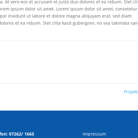
 At vero eos et accusam et justo duo dolores et ea rebum. Stet cli
orem ipsum dolor sit amet. Lorem ipsum dolor sit amet, consetetur
por invidunt ut labore et dolore magna aliquyam erat, sed diam
dolores et ea rebum. Stet clita kasd gubergren, no sea takimata sa
Projek
fon: 07262/ 1665
Impressum