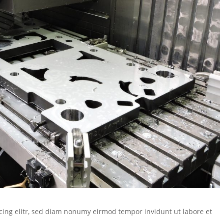
cing elitr, sed diam nonumy eirmod tempor invidunt ut labore et