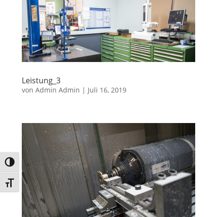
Leistung_3
von
Admin Admin
|
Juli 16, 2019
Umschalten auf hohe Kontraste
Schrift vergrößern